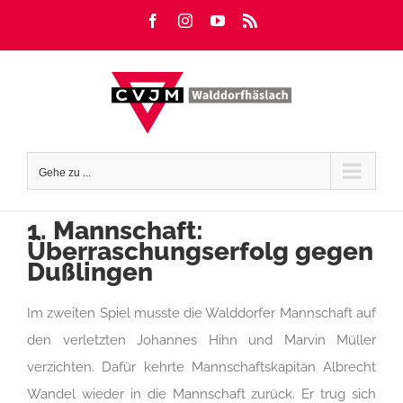
Zum
Facebook
Instagram
YouTube
Rss
Inhalt
springen
Gehe zu ...
1. Mannschaft:
Überraschungserfolg gegen
Dußlingen
Im zweiten Spiel musste die Walddorfer Mannschaft auf
den verletzten Johannes Hihn und Marvin Müller
verzichten. Dafür kehrte Mannschaftskapitän Albrecht
Wandel wieder in die Mannschaft zurück. Er trug sich