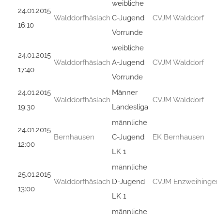
weibliche
24.01.2015
Walddorfhäslach
C-Jugend
CVJM Walddorf
16:10
Vorrunde
weibliche
24.01.2015
Walddorfhäslach
A-Jugend
CVJM Walddorf
17:40
Vorrunde
24.01.2015
Männer
Walddorfhäslach
CVJM Walddorf
19:30
Landesliga
männliche
24.01.2015
Bernhausen
C-Jugend
EK Bernhausen
12:00
LK 1
männliche
25.01.2015
Walddorfhäslach
D-Jugend
CVJM Enzweihinge
13:00
LK 1
männliche