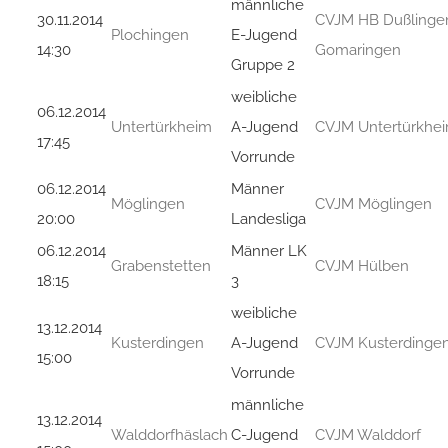
männliche
30.11.2014
CVJM HB Dußlinge
Plochingen
E-Jugend
14:30
Gomaringen
Gruppe 2
weibliche
06.12.2014
Untertürkheim
A-Jugend
CVJM Untertürkhe
17:45
Vorrunde
06.12.2014
Männer
Möglingen
CVJM Möglingen
20:00
Landesliga
06.12.2014
Männer LK
Grabenstetten
CVJM Hülben
18:15
3
weibliche
13.12.2014
Kusterdingen
A-Jugend
CVJM Kusterdinge
15:00
Vorrunde
männliche
13.12.2014
Walddorfhäslach
C-Jugend
CVJM Walddorf