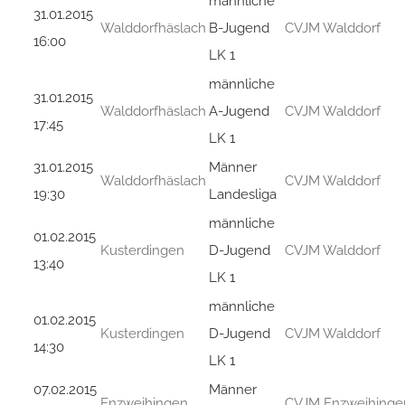
männliche
31.01.2015
Walddorfhäslach
B-Jugend
CVJM Walddorf
16:00
LK 1
männliche
31.01.2015
Walddorfhäslach
A-Jugend
CVJM Walddorf
17:45
LK 1
31.01.2015
Männer
Walddorfhäslach
CVJM Walddorf
19:30
Landesliga
männliche
01.02.2015
Kusterdingen
D-Jugend
CVJM Walddorf
13:40
LK 1
männliche
01.02.2015
Kusterdingen
D-Jugend
CVJM Walddorf
14:30
LK 1
07.02.2015
Männer
Enzweihingen
CVJM Enzweihinge