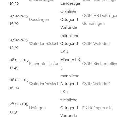
19:30
Landesliga
weibliche
07.02.2015
CVJM HB Dußlinge
Dusslingen
C-Jugend
15:30
Gomaringen
Vorrunde
männliche
07.02.2015
Walddorfhäslach
C-Jugend
CVJM Walddorf
13:30
LK 1
08.02.2015
Männer LK
Kirchentellinsfurt
CVJM Kirchentellins
17:45
3
männliche
08.02.2015
Walddorfhäslach
A-Jugend
CVJM Walddorf
16:00
LK 1
weibliche
28.02.2015
Höfingen
C-Jugend
EK Höfingen a.K.
17:30
Vorrunde