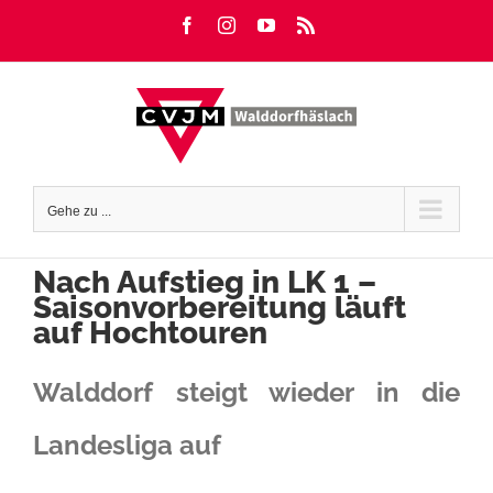
Zum
Facebook
Instagram
YouTube
Rss
Inhalt
springen
Gehe zu ...
Nach Aufstieg in LK 1 –
Saisonvorbereitung läuft
auf Hochtouren
Walddorf steigt wieder in die
Landesliga auf