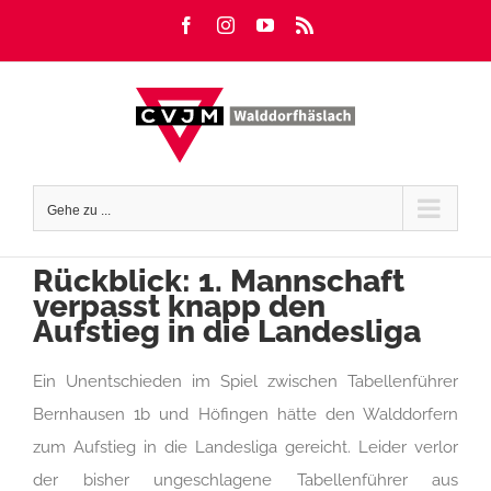
Zum
Facebook
Instagram
YouTube
Rss
Inhalt
springen
Gehe zu ...
Rückblick: 1. Mannschaft
verpasst knapp den
Aufstieg in die Landesliga
Ein Unentschieden im Spiel zwischen Tabellenführer
Bernhausen 1b und Höfingen hätte den Walddorfern
zum Aufstieg in die Landesliga gereicht. Leider verlor
der bisher ungeschlagene Tabellenführer aus