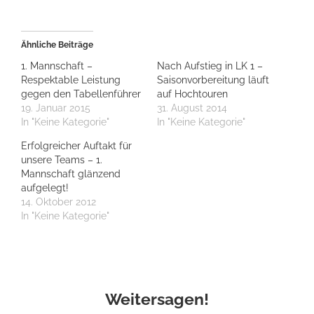
Ähnliche Beiträge
1. Mannschaft –
Nach Aufstieg in LK 1 –
Respektable Leistung
Saisonvorbereitung läuft
gegen den Tabellenführer
auf Hochtouren
19. Januar 2015
31. August 2014
In "Keine Kategorie"
In "Keine Kategorie"
Erfolgreicher Auftakt für
unsere Teams – 1.
Mannschaft glänzend
aufgelegt!
14. Oktober 2012
In "Keine Kategorie"
Weitersagen!