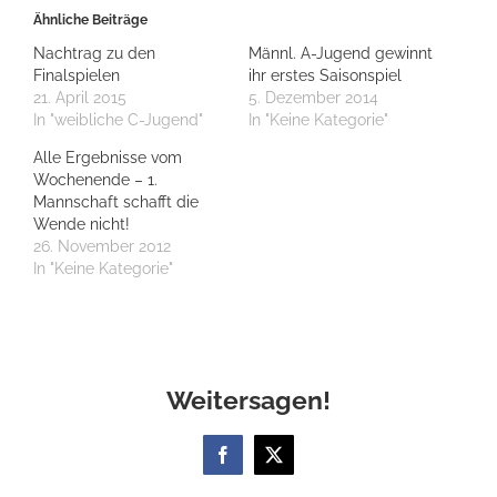
Ähnliche Beiträge
Nachtrag zu den
Männl. A-Jugend gewinnt
Finalspielen
ihr erstes Saisonspiel
21. April 2015
5. Dezember 2014
In "weibliche C-Jugend"
In "Keine Kategorie"
Alle Ergebnisse vom
Wochenende – 1.
Mannschaft schafft die
Wende nicht!
26. November 2012
In "Keine Kategorie"
Weitersagen!
Facebook
X