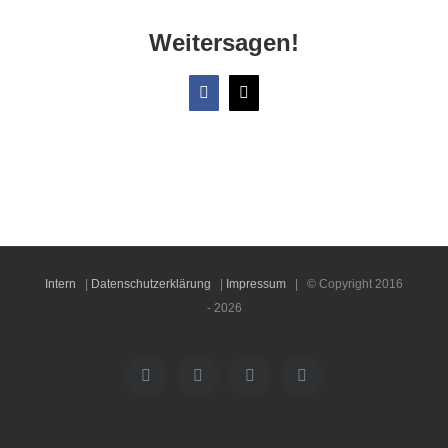
Weitersagen!
Facebook
X
Intern
|
Datenschutzerklärung
|
Impressum
| © Copyright 2016
-
2026
Facebook
Instagram
YouTube
Rss