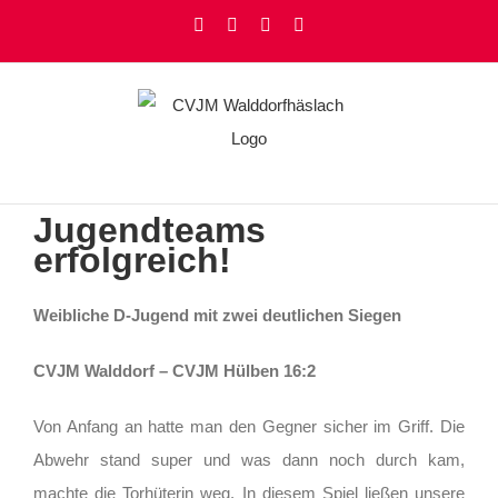
Zum
Facebook
Instagram
YouTube
Rss
Inhalt
springen
Jugendteams
erfolgreich!
Weibliche D-Jugend mit zwei deutlichen Siegen
CVJM Walddorf – CVJM Hülben 16:2
Von Anfang an hatte man den Gegner sicher im Griff. Die
Abwehr stand super und was dann noch durch kam,
machte die Torhüterin weg. In diesem Spiel ließen unsere