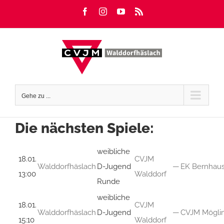
Zum
Facebook
Instagram
YouTube
Rss
Inhalt
springen
Gehe zu ...
Die nächsten Spiele:
weibliche
18.01.
CVJM
Walddorfhäslach
D-Jugend
—
EK Bernhau
13:00
Walddorf
Runde
weibliche
18.01.
CVJM
Walddorfhäslach
D-Jugend
—
CVJM Mögli
15:10
Walddorf