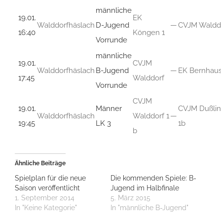
männliche
19.01.
EK
Walddorfhäslach
D-Jugend
—
CVJM Waldd
16:40
Köngen 1
Vorrunde
männliche
19.01.
CVJM
Walddorfhäslach
B-Jugend
—
EK Bernhau
17:45
Walddorf
Vorrunde
CVJM
19.01.
Männer
CVJM Dußli
Walddorfhäslach
Walddorf 1
—
19:45
LK 3
1b
b
Ähnliche Beiträge
Spielplan für die neue
Die kommenden Spiele: B-
Saison veröffentlicht
Jugend im Halbfinale
1. September 2014
5. März 2015
In "Keine Kategorie"
In "männliche B-Jugend"