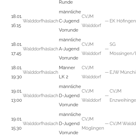
Runde
männliche
18.01.
CVJM
Walddorfhäslach
C-Jugend
—
EK Höfingen
16:15
Walddorf
Vorrunde
männliche
18.01.
CVJM
SG
Walddorfhäslach
A-Jugend
—
17:45
Walddorf
Mössingen/
Vorrunde
18.01.
Männer
CVJM
Walddorfhäslach
—
EJW Münch
19:30
LK 2
Walddorf
männliche
19.01.
CVJM
CVJM
Walddorfhäslach
D-Jugend
—
13:00
Walddorf
Enzweihing
Vorrunde
männliche
19.01.
CVJM
Walddorfhäslach
D-Jugend
—
CVJM Waldd
15:30
Möglingen
Vorrunde