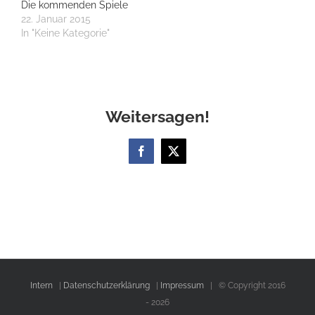
Die kommenden Spiele
22. Januar 2015
In "Keine Kategorie"
Weitersagen!
Facebook
X
Intern
|
Datenschutzerklärung
|
Impressum
| © Copyright 2016
-
2026