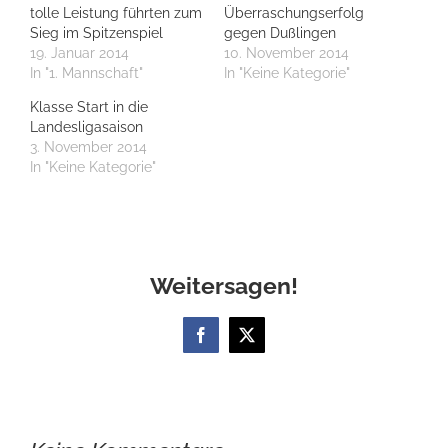
tolle Leistung führten zum
Überraschungserfolg
Sieg im Spitzenspiel
gegen Dußlingen
19. Januar 2014
10. November 2014
In "1. Mannschaft"
In "Keine Kategorie"
Klasse Start in die
Landesligasaison
3. November 2014
In "Keine Kategorie"
Weitersagen!
Facebook
X