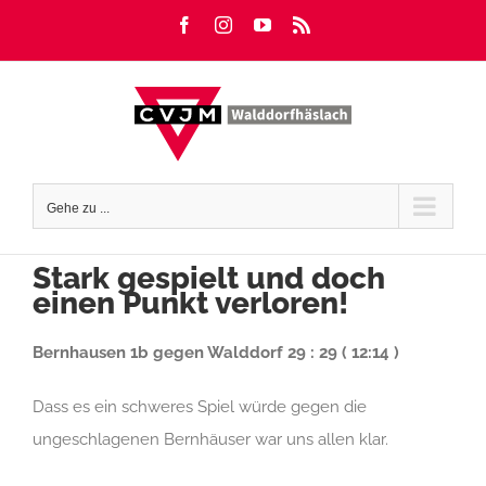
Zum
Facebook
Instagram
YouTube
Rss
Inhalt
springen
Gehe zu ...
Stark gespielt und doch
einen Punkt verloren!
Bernhausen 1b gegen Walddorf 29 : 29 ( 12:14 )
Dass es ein schweres Spiel würde gegen die
ungeschlagenen Bernhäuser war uns allen klar.