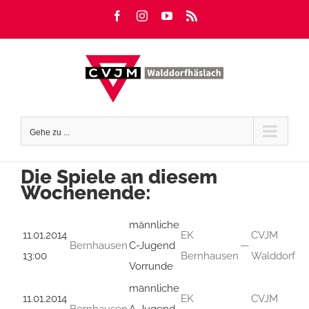
Zum
Facebook
Instagram
YouTube
Rss
Inhalt
springen
Gehe zu ...
Die Spiele an diesem
Wochenende:
männliche
11.01.2014
EK
CVJM
Bernhausen
C-Jugend
—
13:00
Bernhausen
Walddorf
Vorrunde
männliche
11.01.2014
EK
CVJM
Bernhausen
A-Jugend
—