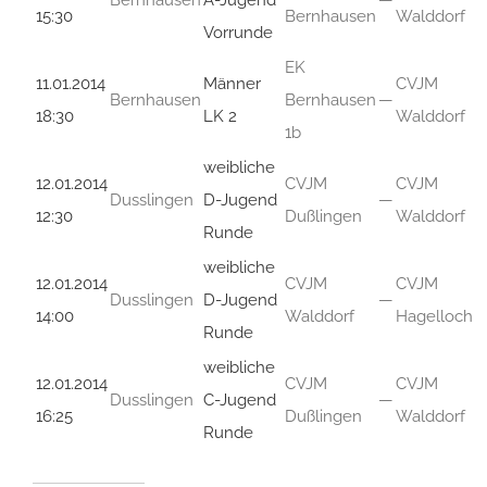
15:30
Bernhausen
Walddorf
Vorrunde
EK
11.01.2014
Männer
CVJM
Bernhausen
Bernhausen
—
18:30
LK 2
Walddorf
1b
weibliche
12.01.2014
CVJM
CVJM
Dusslingen
D-Jugend
—
12:30
Dußlingen
Walddorf
Runde
weibliche
12.01.2014
CVJM
CVJM
Dusslingen
D-Jugend
—
14:00
Walddorf
Hagelloch
Runde
weibliche
12.01.2014
CVJM
CVJM
Dusslingen
C-Jugend
—
16:25
Dußlingen
Walddorf
Runde