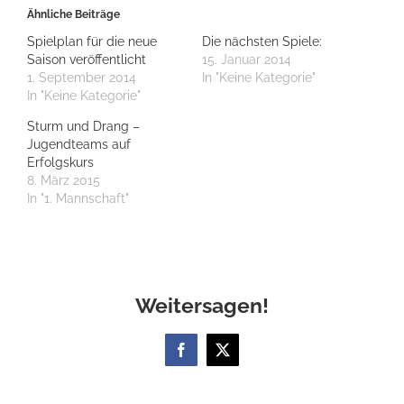
Ähnliche Beiträge
Spielplan für die neue
Die nächsten Spiele:
Saison veröffentlicht
15. Januar 2014
1. September 2014
In "Keine Kategorie"
In "Keine Kategorie"
Sturm und Drang –
Jugendteams auf
Erfolgskurs
8. März 2015
In "1. Mannschaft"
Weitersagen!
Facebook
X