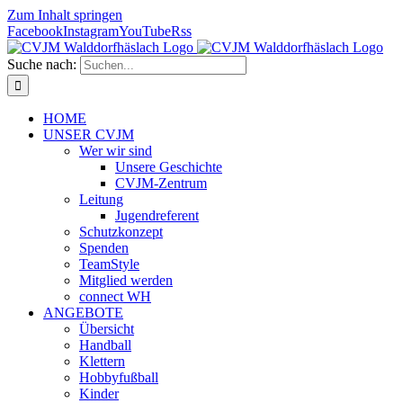
Zum Inhalt springen
Facebook
Instagram
YouTube
Rss
Suche nach:
HOME
UNSER CVJM
Wer wir sind
Unsere Geschichte
CVJM-Zentrum
Leitung
Jugendreferent
Schutzkonzept
Spenden
TeamStyle
Mitglied werden
connect WH
ANGEBOTE
Übersicht
Handball
Klettern
Hobbyfußball
Kinder