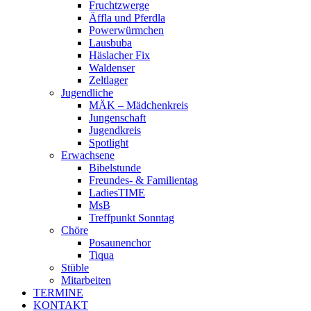
Fruchtzwerge
Äffla und Pferdla
Powerwürmchen
Lausbuba
Häslacher Fix
Waldenser
Zeltlager
Jugendliche
MÄK – Mädchenkreis
Jungenschaft
Jugendkreis
Spotlight
Erwachsene
Bibelstunde
Freundes- & Familientag
LadiesTIME
MsB
Treffpunkt Sonntag
Chöre
Posaunenchor
Tiqua
Stüble
Mitarbeiten
TERMINE
KONTAKT