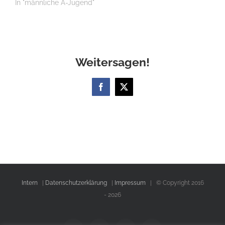
In "männliche A-Jugend"
Weitersagen!
Facebook
X
Intern
|
Datenschutzerklärung
|
Impressum
| © Copyright 2016
-
2026