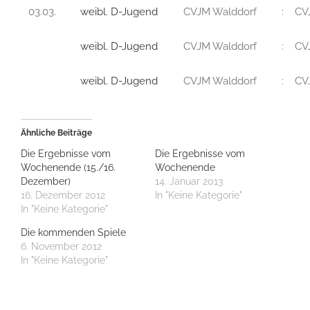
03.03.
weibl. D-Jugend
CVJM Walddorf
:
CV
weibl. D-Jugend
CVJM Walddorf
:
CV
weibl. D-Jugend
CVJM Walddorf
:
CVJ
Ähnliche Beiträge
Die Ergebnisse vom
Die Ergebnisse vom
Wochenende (15./16.
Wochenende
Dezember)
14. Januar 2013
16. Dezember 2012
In "Keine Kategorie"
In "Keine Kategorie"
Die kommenden Spiele
6. November 2012
In "Keine Kategorie"