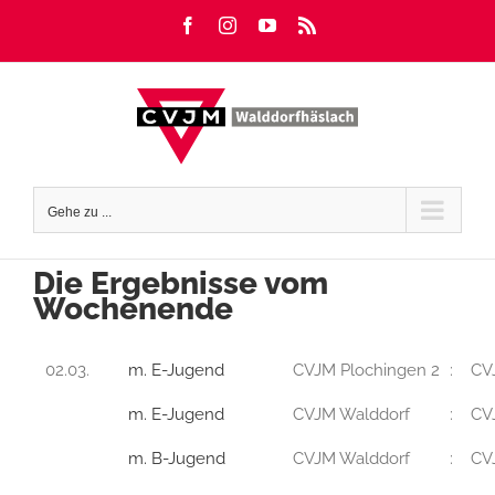
Zum
Facebook
Instagram
YouTube
Rss
Inhalt
springen
Gehe zu ...
Die Ergebnisse vom
Wochenende
02.03.
m. E-Jugend
CVJM Plochingen 2
:
CV
m. E-Jugend
CVJM Walddorf
:
CV
m. B-Jugend
CVJM Walddorf
:
CV