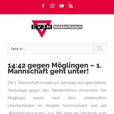
Zum
Facebook
Instagram
YouTube
Rss
Inhalt
springen
Gehe zu ...
14:42 gegen Möglingen – 1.
Mannschaft geht unter!
Die 1. Mannschaft musste am Samstag eine ganz bittere
Niederlage gegen den Tabellenführer einstecken. Die
Möglinger waren nach dem umkämpften
Unentschieden im Hinspiel hochmotiviert und auf
„Wiedergutmachung“ aus. Mit einer im Vergleich zum