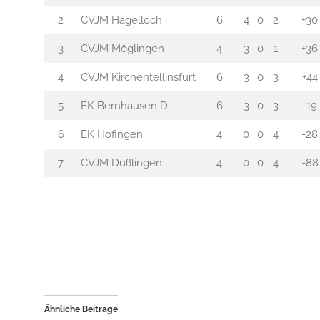
2
CVJM Hagelloch
6
4
0
2
+30
3
CVJM Möglingen
4
3
0
1
+36
4
CVJM Kirchentellinsfurt
6
3
0
3
+44
5
EK Bernhausen D
6
3
0
3
-19
6
EK Höfingen
4
0
0
4
-28
7
CVJM Dußlingen
4
0
0
4
-88
Ähnliche Beiträge