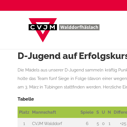
Zum
Inhalt
springen
D-Jugend auf Erfolgskur
Die Mädels aus unserer D-Jugend sammeln kräftig Punkt
holte das Team fünf Siege in Folge (davon einer wegen
am 3. März in Tübingen stattfinden werden. Herzliche E
Tabelle
Platz
Mannschaft
Spiele
S
U
N
Differ
1
CVJM Walddorf
6
5
0
1
+25