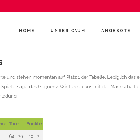
HOME
UNSER CVJM
ANGEBOTE
s
e und stehen momentan auf Platz 1 der Tabelle. Lediglich das er
 Spielabsage des Gegners). Wir freuen uns mit der Mannschaft 
inladung!
enz
Tore
Punkte
64 : 39
10 : 2