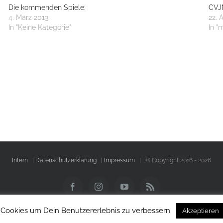
Die kommenden Spiele:
CVJM
4. März 2013
22. 
In "Keine Kategorie"
In "
Intern
|
Datenschutzerklärung
|
Impressum
| © Copyright 2016 -
2026
Facebook
Instagram
YouTube
Rss
 Cookies um Dein Benutzererlebnis zu verbessern.
Akzeptieren