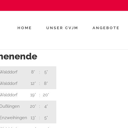
HOME
UNSER CVJM
ANGEBOTE
chenende
Walddorf
8*
:
5*
Walddorf
12*
:
8*
Walddorf
19*
:
20*
Dußlingen
20*
:
4*
Enzweihingen
13*
:
5*