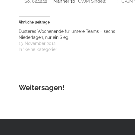
So, 02.12.12
Männer 1b
CVJM Sindelf.
:
CVJM 
Ähnliche Beiträge
Düsteres Wochenende für unsere Teams – sechs
Niederlagen, nur ein Sieg.
13. November 2012
In "Keine Kategorie"
Weitersagen!