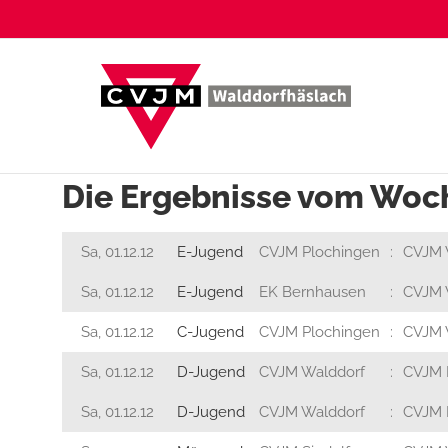
Zum
Inhalt
springen
Die Ergebnisse vom Wo
Sa, 01.12.12
E-Jugend
CVJM Plochingen
:
CVJM 
Sa, 01.12.12
E-Jugend
EK Bernhausen
:
CVJM 
Sa, 01.12.12
C-Jugend
CVJM Plochingen
:
CVJM 
Sa, 01.12.12
D-Jugend
CVJM Walddorf
:
CVJM 
Sa, 01.12.12
D-Jugend
CVJM Walddorf
:
CVJM 