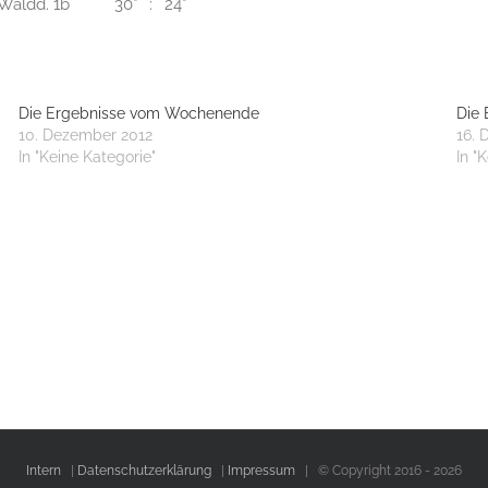
Waldd. 1b
30*
:
24*
Die Ergebnisse vom Wochenende
Die
10. Dezember 2012
16. 
In "Keine Kategorie"
In "
Intern
|
Datenschutzerklärung
|
Impressum
| © Copyright 2016 -
2026