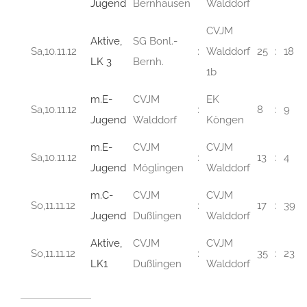
Jugend
Bernhausen
Walddorf
CVJM
Aktive,
SG Bonl.-
Sa,10.11.12
:
Walddorf
25
:
18
LK 3
Bernh.
1b
m.E-
CVJM
EK
Sa,10.11.12
:
8
:
9
Jugend
Walddorf
Köngen
m.E-
CVJM
CVJM
Sa,10.11.12
:
13
:
4
Jugend
Möglingen
Walddorf
m.C-
CVJM
CVJM
So,11.11.12
:
17
:
39
Jugend
Dußlingen
Walddorf
Aktive,
CVJM
CVJM
So,11.11.12
:
35
:
23
LK1
Dußlingen
Walddorf