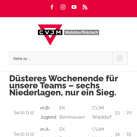
Zum
Facebook
Instagram
YouTube
Rss
Inhalt
springen
Gehe zu ...
Düsteres Wochenende für
unsere Teams – sechs
Niederlagen, nur ein Sieg.
m.B-
EK
CVJM
Sa,10.11.12
:
33
:
20
Jugend
Bernhausen
Walddorf
m.A-
EK
CVJM
Sa,10.11.12
:
34
:
15