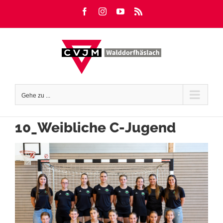
Zum
Facebook
Instagram
YouTube
Rss
Inhalt
springen
Gehe zu ...
10_Weibliche C-Jugend