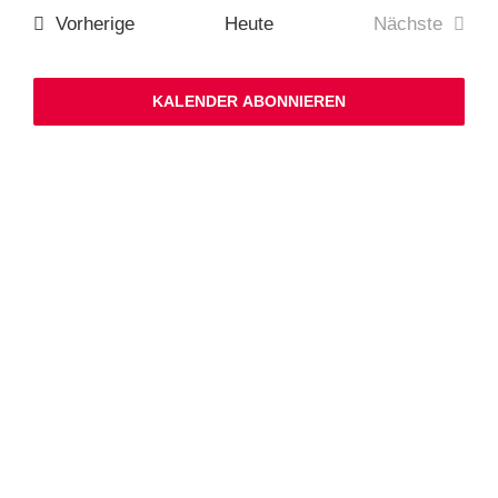
Ansichten,
Nav
Navigation
Veranstaltungen
Vorherige
Heute
Nächste
Veranstalt
KALENDER ABONNIEREN